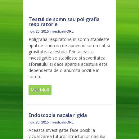
Testul de somn sau poligrafia
respiratorie
nov. 23, 2015
Investigatii ORL
Poligrafia respiratorie in somn stabileste
tipul de sindrom de apnee in somn cat si
gravitatea acestuia. Prin aceasta
investigatie se stabileste si severitatea
sforaitului si daca aparitia acestuia este
dependenta de o anumita pozitie in
somn.
Mai Mult
Endoscopia nazala rigida
nov. 23, 2015
Investigatii ORL
Aceasta investigatie face posibila
vizualizarea tuturor structurilor nasului