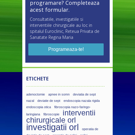
programare? Completeaza
acest formular.
Consultatiile, investigatiile si
interventiile chirurgicale au loc in
spitalul Euroclinic, Reteua Privata de
Sanatate Regina Maria
Programeaza-te!
ETICHETE
adenoctomie
apnee in somn
deviatia de sept
nazal
deviatie de sept
endoscopia nazala rigida
endoscopia otica
fibroscopia nazo-faringo-
interventii
laringiana
fibroscopie
chirurgicale orl
investigatii orl
operatia de