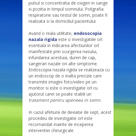
pulsul si concentratia de oxigen in sange
si pozitia in timpul somnului. Poligrafia
respiratorie sau testul de somn, poate fi
realizata si la domiciliul pacientului.
Avand o reala utilitate,
endosocopia
nazala rigida
este o investigatiile orl
esentiala in indicarea afectiunilor orl
manifestate prin scurgerea nasului,
infundarea acestuia, dureri de cap,
sangerari nazale ori alte simptome.
Endoscopia nazala rigida se realizeaza cu
un endoscop de o inalta precizie care
transmite imagini foto/video pe un
monitor si este o investigatie orl cu
ajutorul carei se poate stabili un
tratament pentru apeneea in somn
.
In cazul afetiunii de deviatie de sept, acest
procedeu de investigatie orl este
recomandat inainte de inceperea
interventiei chirurgicale.