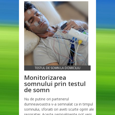
TESTUL DE SOMN LA DOMICILIU
Monitorizarea
somnului prin testul
de somn
Nu de putine ori partenerul
dumneavoastra v-a semnalat ca in timpul
somnului, sforaiti ori aveti scurte opriri ale
respiratiei. Aceste semnalmente pot veni