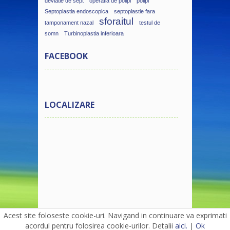
deviatie de sept
operatia de polipi
polipi
Septoplastia endoscopica
septoplastie fara
sforaitul
tamponament nazal
testul de
somn
Turbinoplastia inferioara
FACEBOOK
LOCALIZARE
Acest site foloseste cookie-uri. Navigand in continuare va exprimati
acordul pentru folosirea cookie-urilor. Detalii
aici.
|
Ok
© Copyright 2016 - Medic Chirurg ORL Razvan Filip