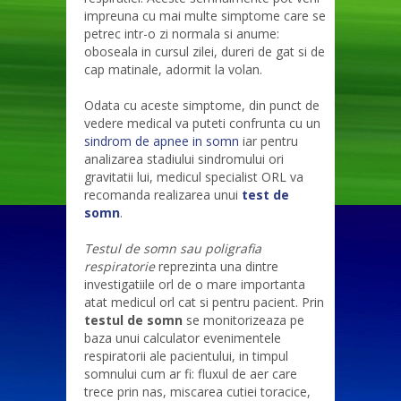
impreuna cu mai multe simptome care se
petrec intr-o zi normala si anume:
oboseala in cursul zilei, dureri de gat si de
cap matinale, adormit la volan.
Odata cu aceste simptome, din punct de
vedere medical va puteti confrunta cu un
sindrom de apnee in somn
iar pentru
analizarea stadiului sindromului ori
gravitatii lui, medicul specialist ORL va
recomanda realizarea unui
test de
somn
.
Testul de somn sau poligrafia
respiratorie
reprezinta una dintre
investigatiile orl de o mare importanta
atat medicul orl cat si pentru pacient. Prin
testul de somn
se monitorizeaza pe
baza unui calculator evenimentele
respiratorii ale pacientului, in timpul
somnului cum ar fi: fluxul de aer care
trece prin nas, miscarea cutiei toracice,